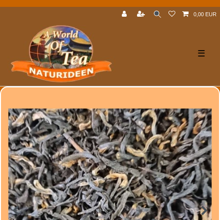
0,00 EUR
☰