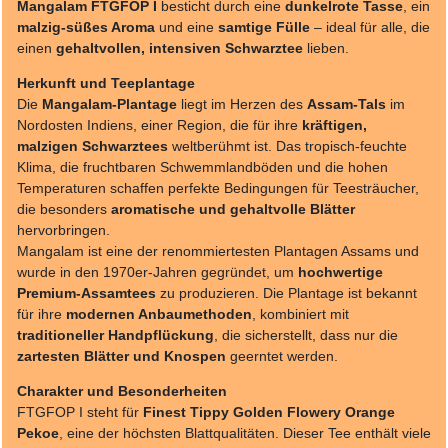
Mangalam FTGFOP I
besticht durch eine
dunkelrote Tasse
, ein
malzig-süßes Aroma
und eine
samtige Fülle
– ideal für alle, die
einen
gehaltvollen, intensiven Schwarztee
lieben.
Herkunft und Teeplantage
Die
Mangalam-Plantage
liegt im Herzen des
Assam-Tals
im
Nordosten Indiens, einer Region, die für ihre
kräftigen,
malzigen Schwarztees
weltberühmt ist. Das tropisch-feuchte
Klima, die fruchtbaren Schwemmlandböden und die hohen
Temperaturen schaffen perfekte Bedingungen für Teesträucher,
die besonders
aromatische und gehaltvolle Blätter
hervorbringen.
Mangalam ist eine der renommiertesten Plantagen Assams und
wurde in den 1970er-Jahren gegründet, um
hochwertige
Premium-Assamtees
zu produzieren. Die Plantage ist bekannt
für ihre
modernen Anbaumethoden
, kombiniert mit
traditioneller Handpflückung
, die sicherstellt, dass nur die
zartesten Blätter und Knospen
geerntet werden.
Charakter und Besonderheiten
FTGFOP I steht für
Finest Tippy Golden Flowery Orange
Pekoe
, eine der höchsten Blattqualitäten. Dieser Tee enthält viele