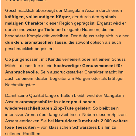
Geschmacklich überzeugt der Mangalam Assam durch einen
kräftigen, vollmundigen Körper
, der durch den
typisch
malzigen Charakter
dieser Region geprägt ist. Ergänzt wird er
durch eine
würzige Tiefe
und elegante Nuancen, die ihm
besondere Komplexität verleihen. Der Aufguss zeigt sich in einer
dunklen, aromatischen Tasse
, die sowohl optisch als auch
geschmacklich begeistert.
Ob pur genossen, mit Kandis verfeinert oder mit einem Schuss
Milch – dieser Tee ist ein
hochwertiger Genussmoment für
Anspruchsvolle
. Sein ausdrucksstarker Charakter macht ihn
auch zu einem idealen Begleiter am Morgen oder als kräftiger
Nachmittagstee.
Damit seine Qualität lange erhalten bleibt, wird der Mangalam
Assam
aromageschützt in einer praktischen,
wiederverschließbaren Zipp-Tüte
geliefert. So bleibt sein
intensives Aroma über lange Zeit frisch. Neben diesem Spitzen-
Assam entdecken Sie bei
Naturideen® mehr als 2.000 weitere
lose Teesorten
– von klassischen Schwarztees bis hin zu
seltenen Raritäten.