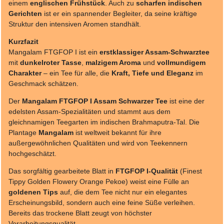
einem
englischen Frühstück
. Auch zu
scharfen indischen
Gerichten
ist er ein spannender Begleiter, da seine kräftige
Struktur den intensiven Aromen standhält.
Kurzfazit
Mangalam FTGFOP I ist ein
erstklassiger Assam-Schwarztee
mit
dunkelroter Tasse
,
malzigem Aroma
und
vollmundigem
Charakter
– ein Tee für alle, die
Kraft, Tiefe und Eleganz
im
Geschmack schätzen.
Der
Mangalam FTGFOP I Assam Schwarzer Tee
ist eine der
edelsten Assam-Spezialitäten und stammt aus dem
gleichnamigen Teegarten im indischen Brahmaputra-Tal. Die
Plantage
Mangalam
ist weltweit bekannt für ihre
außergewöhnlichen Qualitäten und wird von Teekennern
hochgeschätzt.
Das sorgfältig gearbeitete Blatt in
FTGFOP I-Qualität
(Finest
Tippy Golden Flowery Orange Pekoe) weist eine Fülle an
goldenen Tips
auf, die dem Tee nicht nur ein elegantes
Erscheinungsbild, sondern auch eine feine Süße verleihen.
Bereits das trockene Blatt zeugt von höchster
Verarbeitungsqualität.