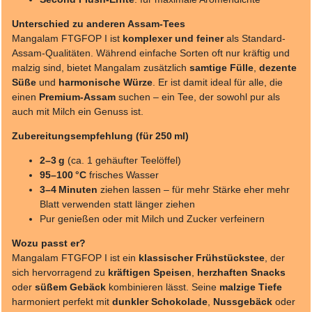
Unterschied zu anderen Assam-Tees
Mangalam FTGFOP I ist
komplexer und feiner
als Standard-
Assam-Qualitäten. Während einfache Sorten oft nur kräftig und
malzig sind, bietet Mangalam zusätzlich
samtige Fülle
,
dezente
Süße
und
harmonische Würze
. Er ist damit ideal für alle, die
einen
Premium-Assam
suchen – ein Tee, der sowohl pur als
auch mit Milch ein Genuss ist.
Zubereitungsempfehlung (für 250 ml)
2–3 g
(ca. 1 gehäufter Teelöffel)
95–100 °C
frisches Wasser
3–4 Minuten
ziehen lassen – für mehr Stärke eher mehr
Blatt verwenden statt länger ziehen
Pur genießen oder mit Milch und Zucker verfeinern
Wozu passt er?
Mangalam FTGFOP I ist ein
klassischer Frühstückstee
, der
sich hervorragend zu
kräftigen Speisen
,
herzhaften Snacks
oder
süßem Gebäck
kombinieren lässt. Seine
malzige Tiefe
harmoniert perfekt mit
dunkler Schokolade
,
Nussgebäck
oder