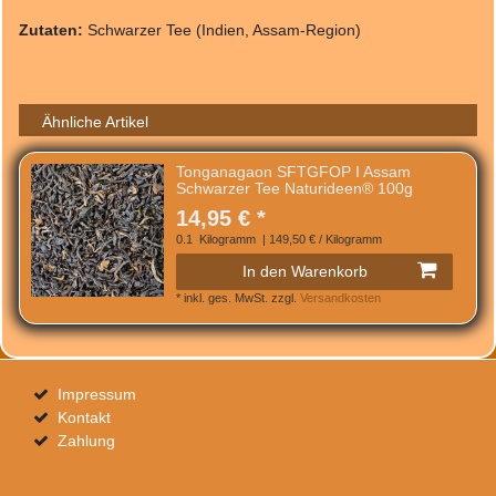
Zutaten:
Schwarzer Tee (Indien, Assam-Region)
Ähnliche Artikel
Tonganagaon SFTGFOP I Assam
Schwarzer Tee Naturideen® 100g
14,95 € *
0.1
Kilogramm
| 149,50 € / Kilogramm
In den Warenkorb
*
inkl. ges. MwSt.
zzgl.
Versandkosten
Impressum
Kontakt
Zahlung