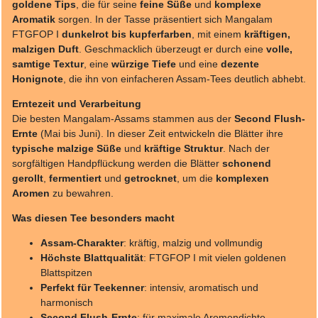
goldene Tips
, die für seine
feine Süße
und
komplexe
Aromatik
sorgen. In der Tasse präsentiert sich Mangalam
FTGFOP I
dunkelrot bis kupferfarben
, mit einem
kräftigen,
malzigen Duft
. Geschmacklich überzeugt er durch eine
volle,
samtige Textur
, eine
würzige Tiefe
und eine
dezente
Honignote
, die ihn von einfacheren Assam-Tees deutlich abhebt.
Erntezeit und Verarbeitung
Die besten Mangalam-Assams stammen aus der
Second Flush-
Ernte
(Mai bis Juni). In dieser Zeit entwickeln die Blätter ihre
typische malzige Süße
und
kräftige Struktur
. Nach der
sorgfältigen Handpflückung werden die Blätter
schonend
gerollt
,
fermentiert
und
getrocknet
, um die
komplexen
Aromen
zu bewahren.
Was diesen Tee besonders macht
Assam-Charakter
: kräftig, malzig und vollmundig
Höchste Blattqualität
: FTGFOP I mit vielen goldenen
Blattspitzen
Perfekt für Teekenner
: intensiv, aromatisch und
harmonisch
Second Flush-Ernte
: für maximale Aromendichte