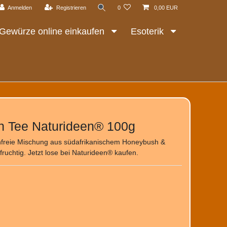
Anmelden
Registrieren
0
0,00 EUR
Gewürze online einkaufen
Esoterik
 Tee Naturideen® 100g
freie Mischung aus südafrikanischem Honeybush &
fruchtig. Jetzt lose bei Naturideen® kaufen.