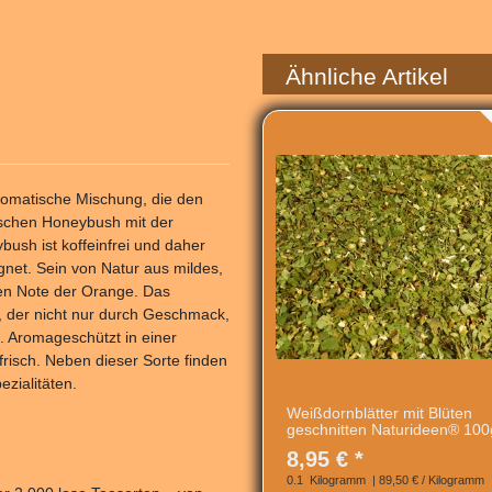
Ähnliche Artikel
romatische Mischung, die den
ischen Honeybush mit der
ush ist koffeinfrei und daher
gnet. Sein von Natur aus mildes,
gen Note der Orange. Das
e, der nicht nur durch Geschmack,
. Aromageschützt in einer
 frisch. Neben dieser Sorte finden
zialitäten.
Weißdornblätter mit Blüten
geschnitten Naturideen® 100
8,95 € *
0.1
Kilogramm
| 89,50 € / Kilogramm