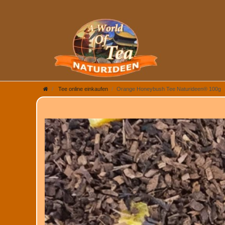
Tee online einkaufen
Orange Honeybush Tee Naturideen® 100g