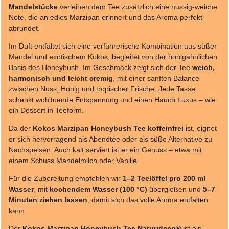
Mandelstücke
verleihen dem Tee zusätzlich eine nussig-weiche
Note, die an edles Marzipan erinnert und das Aroma perfekt
abrundet.
Im Duft entfaltet sich eine verführerische Kombination aus süßer
Mandel und exotischem Kokos, begleitet von der honigähnlichen
Basis des Honeybush. Im Geschmack zeigt sich der Tee
weich,
harmonisch und leicht cremig
, mit einer sanften Balance
zwischen Nuss, Honig und tropischer Frische. Jede Tasse
schenkt wohltuende Entspannung und einen Hauch Luxus – wie
ein Dessert in Teeform.
Da der
Kokos Marzipan Honeybush Tee
koffeinfrei
ist, eignet
er sich hervorragend als Abendtee oder als süße Alternative zu
Nachspeisen. Auch kalt serviert ist er ein Genuss – etwa mit
einem Schuss Mandelmilch oder Vanille.
Für die Zubereitung empfehlen wir
1–2 Teelöffel pro 200 ml
Wasser
, mit
kochendem Wasser (100 °C)
übergießen und
5–7
Minuten ziehen lassen
, damit sich das volle Aroma entfalten
kann.
Der
Kokos Marzipan Honeybush Tee Naturideen®
ist ein