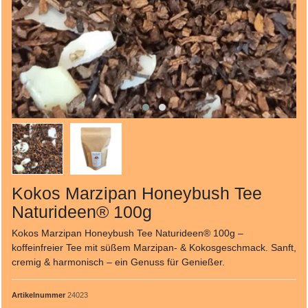
Kokos Marzipan Honeybush Tee
Naturideen® 100g
Kokos Marzipan Honeybush Tee Naturideen® 100g –
koffeinfreier Tee mit süßem Marzipan- & Kokosgeschmack. Sanft,
cremig & harmonisch – ein Genuss für Genießer.
Artikelnummer
24023