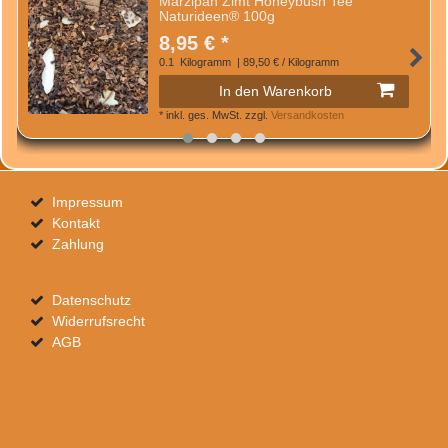
Marzipan Zimt Honeybush Tee
Naturideen® 100g
8,95 € *
0.1
Kilogramm
| 89,50 € / Kilogramm
In den Warenkorb
*
inkl. ges. MwSt.
zzgl.
Versandkosten
Impressum
Kontakt
Zahlung
Datenschutz
Widerrufsrecht
AGB