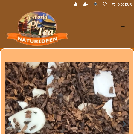
0,00 EUR
☰