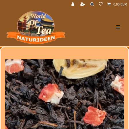
0,00 EUR
☰