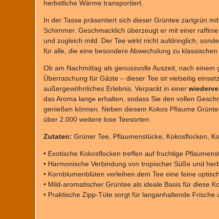
herbstliche Wärme transportiert.
In der Tasse präsentiert sich dieser Grüntee zartgrün mi
Schimmer. Geschmacklich überzeugt er mit einer raffinier
und zugleich mild. Der Tee wirkt nicht aufdringlich, sond
für alle, die eine besondere Abwechslung zu klassische
Ob am Nachmittag als genussvolle Auszeit, nach einem 
Überraschung für Gäste – dieser Tee ist vielseitig einset
außergewöhnliches Erlebnis. Verpackt in einer
wiederve
das Aroma lange erhalten, sodass Sie den vollen Gesc
genießen können. Neben diesem Kokos Pflaume Grüntee
über 2.000 weitere lose Teesorten.
Zutaten:
Grüner Tee, Pflaumenstücke, Kokosflocken, Ko
• Exotische Kokosflocken treffen auf fruchtige Pflaumens
• Harmonische Verbindung von tropischer Süße und herbs
• Kornblumenblüten verleihen dem Tee eine feine optisc
• Mild-aromatischer Grüntee als ideale Basis für diese K
• Praktische Zipp-Tüte sorgt für langanhaltende Frisch