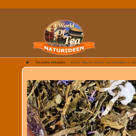
Tee online einkaufen
Kokos Pflaume Grüner Tee Naturideen® 10