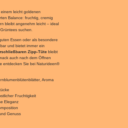
t einem leicht goldenen
ten Balance: fruchtig, cremig
ern bleibt angenehm leicht – ideal
n Grüntees suchen.
guten Essen oder als besondere
zbar und bietet immer ein
rschließbaren Zipp-Tüte
bleibt
hmack auch nach dem Öffnen
 entdecken Sie bei Naturideen®
rnblumenblütenblätter, Aroma
tücke
tlicher Fruchtigkeit
he Eleganz
omposition
e und Genuss