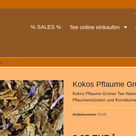
% SALES %
Tee online einkaufen
0g
Kokos Pflaume Gr
Kokos Pflaume Grüner Tee Naturi
Pflaumenstücken und Kornblumen.
Artikelnummer
23145
*