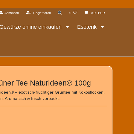
Anmelden
Registrieren
0
0,00 EUR
Gewürze online einkaufen
Esoterik
üner Tee Naturideen® 100g
deen® – exotisch-fruchtiger Grüntee mit Kokosflocken,
 Aromatisch & frisch verpackt.