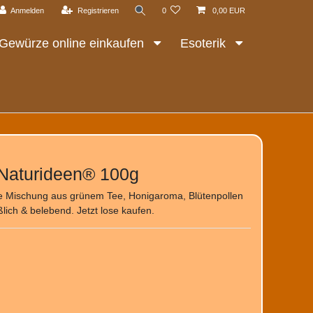
Anmelden
Registrieren
0
0,00 EUR
Gewürze online einkaufen
Esoterik
 Naturideen® 100g
 Mischung aus grünem Tee, Honigaroma, Blütenpollen
ich & belebend. Jetzt lose kaufen.