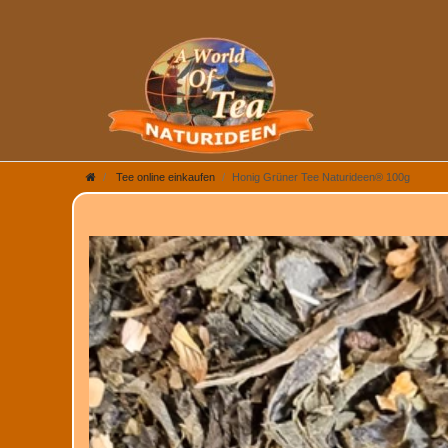
Tee online einkaufen
Honig Grüner Tee Naturideen® 100g