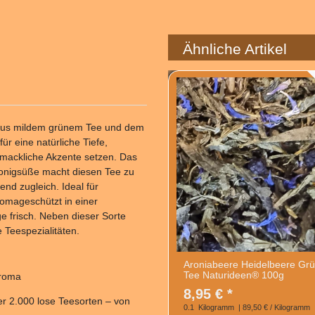
Ähnliche Artikel
 aus mildem grünem Tee und dem
ür eine natürliche Tiefe,
mackliche Akzente setzen. Das
onigsüße macht diesen Tee zu
nd zugleich. Ideal für
romageschützt in einer
ge frisch. Neben dieser Sorte
 Teespezialitäten.
Aroniabeere Heidelbeere Gr
Tee Naturideen® 100g
Aroma
8,95 € *
er 2.000 lose Teesorten – von
0.1
Kilogramm
| 89,50 € / Kilogramm