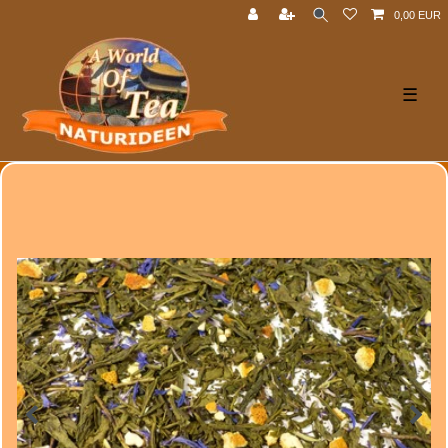
0,00 EUR
☰