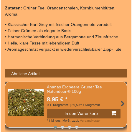
Zutaten:
Grüner Tee, Orangenschalen, Kornblumenblüten,
Aroma
• Klassischer Earl Grey mit frischer Orangennote veredelt
• Feiner Grüntee als elegante Basis
• Harmonische Verbindung aus Bergamotte und Zitrusfrische
• Helle, klare Tasse mit lebendigem Duft
• Aromageschützt verpackt in wiederverschließbarer Zipp-Tüte
Ähnliche Artikel
Ananas Erdbeere Grüner Tee
Naturideen® 100g
8,95 € *
0.1
Kilogramm
| 89,50 € / Kilogramm
In den Warenkorb
*
inkl. ges. MwSt.
zzgl.
Versandkosten