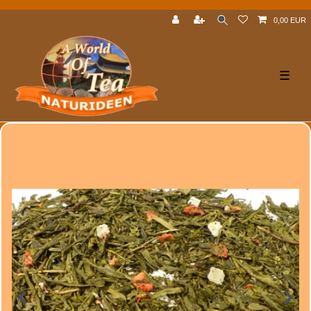
0,00 EUR
☰