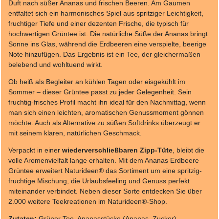
Duft nach süßer Ananas und frischen Beeren. Am Gaumen
entfaltet sich ein harmonisches Spiel aus spritziger Leichtigkeit,
fruchtiger Tiefe und einer dezenten Frische, die typisch für
hochwertigen Grüntee ist. Die natürliche Süße der Ananas bringt
Sonne ins Glas, während die Erdbeeren eine verspielte, beerige
Note hinzufügen. Das Ergebnis ist ein Tee, der gleichermaßen
belebend und wohltuend wirkt.
Ob heiß als Begleiter an kühlen Tagen oder eisgekühlt im
Sommer – dieser Grüntee passt zu jeder Gelegenheit. Sein
fruchtig-frisches Profil macht ihn ideal für den Nachmittag, wenn
man sich einen leichten, aromatischen Genussmoment gönnen
möchte. Auch als Alternative zu süßen Softdrinks überzeugt er
mit seinem klaren, natürlichen Geschmack.
Verpackt in einer
wiederverschließbaren Zipp-Tüte
, bleibt die
volle Aromenvielfalt lange erhalten. Mit dem Ananas Erdbeere
Grüntee erweitert Naturideen® das Sortiment um eine spritzig-
fruchtige Mischung, die Urlaubsfeeling und Genuss perfekt
miteinander verbindet. Neben dieser Sorte entdecken Sie über
2.000 weitere Teekreationen im Naturideen®-Shop.
Zutaten:
Grüner Tee, Ananasstücke (Ananas, Zucker),