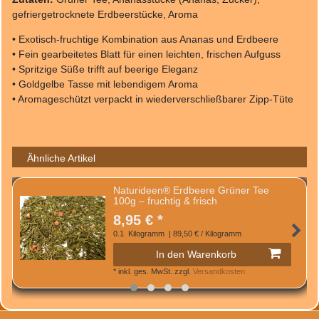
gefriergetrocknete Erdbeerstücke, Aroma
• Exotisch-fruchtige Kombination aus Ananas und Erdbeere
• Fein gearbeitetes Blatt für einen leichten, frischen Aufguss
• Spritzige Süße trifft auf beerige Eleganz
• Goldgelbe Tasse mit lebendigem Aroma
• Aromageschützt verpackt in wiederverschließbarer Zipp-Tüte
Ähnliche Artikel
Naturideen® Erdbeere Grüner Tee
100g – fruchtig & frisch
8,95 € *
0.1
Kilogramm
| 89,50 € / Kilogramm
In den Warenkorb
*
inkl. ges. MwSt.
zzgl.
Versandkosten