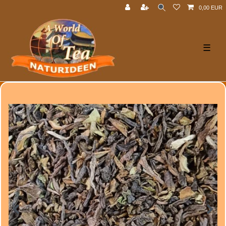
0,00 EUR
☰