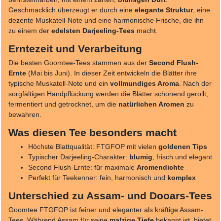
Geschmacklich überzeugt er durch eine
elegante Struktur
, eine
dezente Muskatell-Note und eine harmonische Frische, die ihn
zu einem der
edelsten Darjeeling-Tees
macht.
Erntezeit und Verarbeitung
Die besten Goomtee-Tees stammen aus der
Second Flush-
Ernte
(Mai bis Juni). In dieser Zeit entwickeln die Blätter ihre
typische Muskatell-Note und ein
vollmundiges Aroma
. Nach der
sorgfältigen Handpflückung werden die Blätter schonend gerollt,
fermentiert und getrocknet, um die
natürlichen Aromen
zu
bewahren.
Was diesen Tee besonders macht
Höchste Blattqualität: FTGFOP mit vielen
goldenen Tips
Typischer Darjeeling-Charakter:
blumig
, frisch und elegant
Second Flush-Ernte: für maximale
Aromendichte
Perfekt für Teekenner: fein, harmonisch und
komplex
Unterschied zu Assam- und Dooars-Tees
Goomtee FTGFOP ist feiner und eleganter als kräftige Assam-
Tees. Während Assam für seine
malzige Tiefe
bekannt ist, bietet