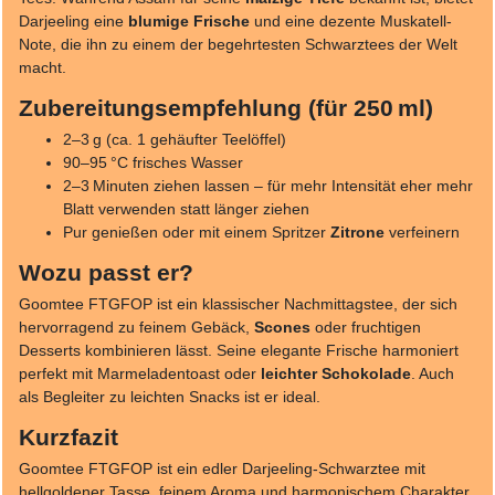
Darjeeling eine
blumige Frische
und eine dezente Muskatell-
Note, die ihn zu einem der begehrtesten Schwarztees der Welt
macht.
Zubereitungsempfehlung (für 250 ml)
2–3 g (ca. 1 gehäufter Teelöffel)
90–95 °C frisches Wasser
2–3 Minuten ziehen lassen – für mehr Intensität eher mehr
Blatt verwenden statt länger ziehen
Pur genießen oder mit einem Spritzer
Zitrone
verfeinern
Wozu passt er?
Goomtee FTGFOP ist ein klassischer Nachmittagstee, der sich
hervorragend zu feinem Gebäck,
Scones
oder fruchtigen
Desserts kombinieren lässt. Seine elegante Frische harmoniert
perfekt mit Marmeladentoast oder
leichter Schokolade
. Auch
als Begleiter zu leichten Snacks ist er ideal.
Kurzfazit
Goomtee FTGFOP ist ein edler Darjeeling-Schwarztee mit
hellgoldener Tasse, feinem Aroma und harmonischem Charakter