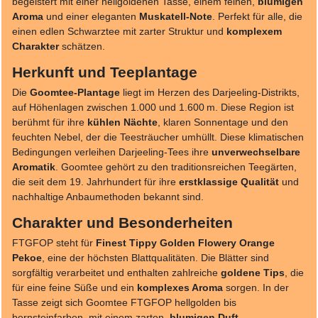
begeistert mit einer hellgoldenen Tasse, einem feinen,
blumigen
Aroma
und einer eleganten
Muskatell-Note
. Perfekt für alle, die
einen edlen Schwarztee mit zarter Struktur und
komplexem
Charakter
schätzen.
Herkunft und Teeplantage
Die
Goomtee-Plantage
liegt im Herzen des Darjeeling-Distrikts,
auf Höhenlagen zwischen 1.000 und 1.600 m. Diese Region ist
berühmt für ihre
kühlen Nächte
, klaren Sonnentage und den
feuchten Nebel, der die Teesträucher umhüllt. Diese klimatischen
Bedingungen verleihen Darjeeling-Tees ihre
unverwechselbare
Aromatik
. Goomtee gehört zu den traditionsreichen Teegärten,
die seit dem 19. Jahrhundert für ihre
erstklassige Qualität
und
nachhaltige Anbaumethoden bekannt sind.
Charakter und Besonderheiten
FTGFOP steht für
Finest Tippy Golden Flowery Orange
Pekoe
, eine der höchsten Blattqualitäten. Die Blätter sind
sorgfältig verarbeitet und enthalten zahlreiche
goldene Tips
, die
für eine feine Süße und ein
komplexes Aroma
sorgen. In der
Tasse zeigt sich Goomtee FTGFOP hellgolden bis
bernsteinfarben, mit einem zarten,
blumigen Duft
.