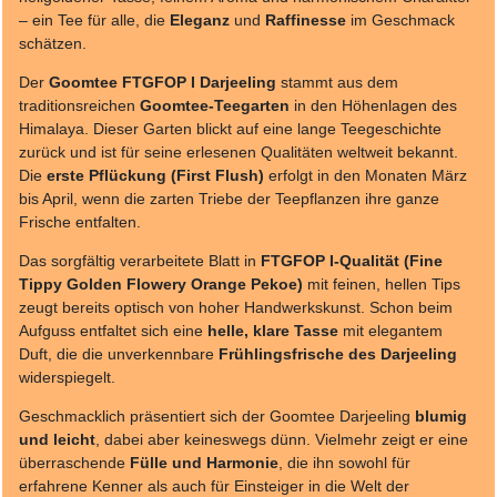
– ein Tee für alle, die
Eleganz
und
Raffinesse
im Geschmack
schätzen.
Der
Goomtee FTGFOP I Darjeeling
stammt aus dem
traditionsreichen
Goomtee-Teegarten
in den Höhenlagen des
Himalaya. Dieser Garten blickt auf eine lange Teegeschichte
zurück und ist für seine erlesenen Qualitäten weltweit bekannt.
Die
erste Pflückung (First Flush)
erfolgt in den Monaten März
bis April, wenn die zarten Triebe der Teepflanzen ihre ganze
Frische entfalten.
Das sorgfältig verarbeitete Blatt in
FTGFOP I-Qualität (Fine
Tippy Golden Flowery Orange Pekoe)
mit feinen, hellen Tips
zeugt bereits optisch von hoher Handwerkskunst. Schon beim
Aufguss entfaltet sich eine
helle, klare Tasse
mit elegantem
Duft, die die unverkennbare
Frühlingsfrische des Darjeeling
widerspiegelt.
Geschmacklich präsentiert sich der Goomtee Darjeeling
blumig
und leicht
, dabei aber keineswegs dünn. Vielmehr zeigt er eine
überraschende
Fülle und Harmonie
, die ihn sowohl für
erfahrene Kenner als auch für Einsteiger in die Welt der