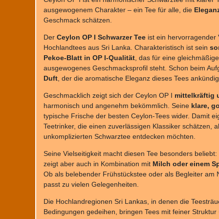
ausgewogenem Charakter – ein Tee für alle, die
Elegan
Geschmack schätzen.
Der
Ceylon OP I Schwarzer Tee
ist ein hervorragender V
Hochlandtees aus Sri Lanka. Charakteristisch ist sein
so
Pekoe-Blatt in OP I-Qualität
, das für eine gleichmäßig
ausgewogenes Geschmacksprofil steht. Schon beim Aufgi
Duft
, der die aromatische Eleganz dieses Tees ankündig
Geschmacklich zeigt sich der Ceylon OP I
mittelkräftig
harmonisch und angenehm bekömmlich. Seine
klare, g
typische Frische der besten Ceylon-Tees wider. Damit eig
Teetrinker, die einen zuverlässigen Klassiker schätzen, al
unkomplizierten Schwarztee entdecken möchten.
Seine Vielseitigkeit macht diesen Tee besonders beliebt
zeigt aber auch in Kombination mit
Milch oder einem Sp
Ob als belebender Frühstückstee oder als Begleiter am 
passt zu vielen Gelegenheiten.
Die Hochlandregionen Sri Lankas, in denen die Teesträuc
Bedingungen gedeihen, bringen Tees mit feiner Struktur 