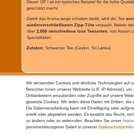
Dieser OP I ist ein typisches Beispiel für die hohe Qualit
geschätzt macht.
Damit das Aroma lange erhalten bleibt, wird der Tee
aro
wiederverschließbaren Zipp-Tüte
verpackt. Neben die
über
2.000 verschiedene lose Teesorten
, von Assam u
Spezialitäten.
Zutaten:
Schwarzer Tee (Ceylon, Sri Lanka)
Impressum
Daten
Wir verwenden Cookies und ähnliche Technologien auf 
Kontakt
Wider
Besucher:innen unserer Webseite (z.B. IP-Adresse), um z
Zahlung
AGB
Drittanbietern einzubinden oder Zugriffe auf unsere Webs
gesetzte Cookies. Wir teilen diese Daten mit Dritten, die
Die Datenverarbeitung kann mit Einwilligung oder aufgru
erteilt oder abgelehnt werden. Es besteht das Recht, nich
zu ändern oder zu widerrufen. Beachten Sie unser
Impr
personenbezogener Daten in unserer
Daten­schutz­erklä