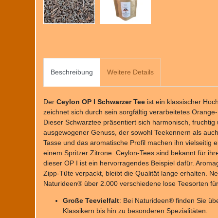
Beschreibung
Weitere Details
Der
Ceylon OP I Schwarzer Tee
ist ein klassischer Hoc
zeichnet sich durch sein sorgfältig verarbeitetes Orange-
Dieser Schwarztee präsentiert sich harmonisch, fruchtig u
ausgewogener Genuss, der sowohl Teekennern als auch Ei
Tasse und das aromatische Profil machen ihn vielseitig e
einem Spritzer Zitrone. Ceylon-Tees sind bekannt für ihr
dieser OP I ist ein hervorragendes Beispiel dafür. Aroma
Zipp-Tüte verpackt, bleibt die Qualität lange erhalten. N
Naturideen® über 2.000 verschiedene lose Teesorten für 
Große Teevielfalt
: Bei Naturideen® finden Sie üb
Klassikern bis hin zu besonderen Spezialitäten.