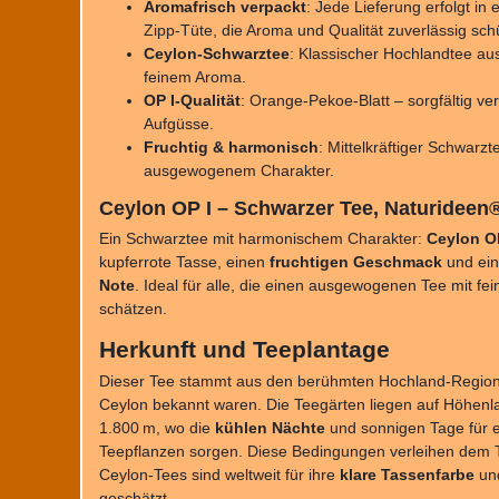
Aromafrisch verpackt
: Jede Lieferung erfolgt in
Zipp-Tüte, die Aroma und Qualität zuverlässig schü
Ceylon-Schwarztee
: Klassischer Hochlandtee aus
feinem Aroma.
OP I-Qualität
: Orange-Pekoe-Blatt – sorgfältig ve
Aufgüsse.
Fruchtig & harmonisch
: Mittelkräftiger Schwar
ausgewogenem Charakter.
Ceylon OP I – Schwarzer Tee, Naturideen
Ein Schwarztee mit harmonischem Charakter:
Ceylon O
kupferrote Tasse, einen
fruchtigen Geschmack
und ei
Note
. Ideal für alle, die einen ausgewogenen Tee mit f
schätzen.
Herkunft und Teeplantage
Dieser Tee stammt aus den berühmten Hochland-Regionen
Ceylon bekannt waren. Die Teegärten liegen auf Höhen
1.800 m, wo die
kühlen Nächte
und sonnigen Tage für 
Teepflanzen sorgen. Diese Bedingungen verleihen dem 
Ceylon-Tees sind weltweit für ihre
klare Tassenfarbe
un
geschätzt.