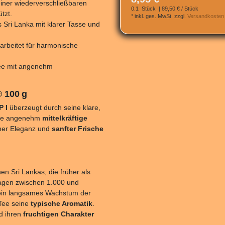
 einer wiederverschließbaren
0.1
Stück
| 89,50 € / Stück
tzt.
*
inkl. ges. MwSt.
zzgl.
Versandkosten
 Sri Lanka mit klarer Tasse und
rarbeitet für harmonische
ztee mit angenehm
® 100 g
P I
überzeugt durch seine klare,
ne angenehm
mittelkräftige
einer Eleganz und
sanfter Frische
 Sri Lankas, die früher als
lagen zwischen 1.000 und
ein langsames Wachstum der
Tee seine
typische Aromatik
.
d ihren
fruchtigen Charakter