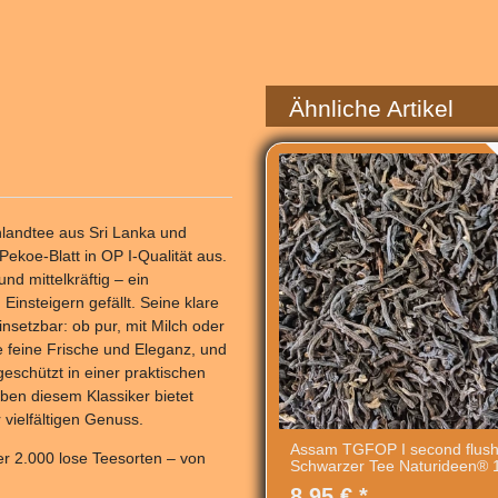
Ähnliche Artikel
hlandtee aus Sri Lanka und
Pekoe-Blatt in OP I-Qualität aus.
nd mittelkräftig – ein
nsteigern gefällt. Seine klare
insetzbar: ob pur, mit Milch oder
e feine Frische und Eleganz, und
geschützt in einer praktischen
eben diesem Klassiker bietet
vielfältigen Genuss.
Assam TGFOP I second flus
er 2.000 lose Teesorten – von
Schwarzer Tee Naturideen® 
8,95 € *