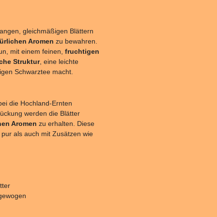
s langen, gleichmäßigen Blättern
ürlichen Aromen
zu bewahren.
aun, mit einem feinen,
fruchtigen
che Struktur
, eine leichte
itigen Schwarztee macht.
bei die Hochland-Ernten
lückung werden die Blätter
nen Aromen
zu erhalten. Diese
l pur als auch mit Zusätzen wie
tter
usgewogen