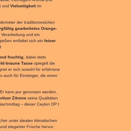
z
und
Vielseitigkeit
im
ertreter der traditionsreichen
rgfältig gearbeitetes Orange-
e Verarbeitung und ein
eßen entfaltet sich ein
feiner
t.
 und fruchtig
, dabei stets
old-braune Tasse
spiegelt die
net er sich sowohl für erfahrene
s auch für Einsteiger, die einen
: Er kann pur genossen werden,
ritzer Zitrone
seine Qualitäten.
Nachmittag – dieser Ceylon OP I
her unter idealen klimatischen
und eleganter Frische hervor.