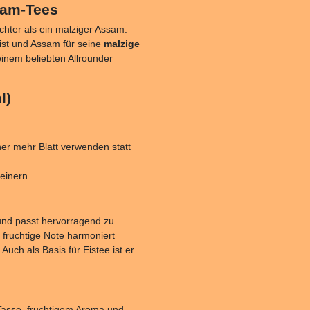
sam-Tees
eichter als ein malziger Assam.
ist und Assam für seine
malzige
 einem beliebten Allrounder
l)
her mehr Blatt verwenden statt
einern
 und passt hervorragend zu
 fruchtige Note harmoniert
. Auch als Basis für Eistee ist er
 Tasse, fruchtigem Aroma und