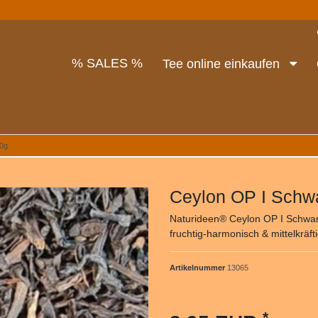
% SALES %
Tee online einkaufen
00g
Ceylon OP I Schw
Naturideen® Ceylon OP I Schwarz
fruchtig-harmonisch & mittelkräfti
Artikelnummer
13065
*