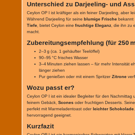
Unterschied zu Darjeeling- und As
Ceylon OP I ist kräftiger als ein feiner Darjeeling, aber l
Während Darjeeling für seine
blumige Frische
bekannt 
Tiefe
, bietet Ceylon eine
fruchtige Eleganz
, die ihn zu
macht.
Zubereitungsempfehlung (für 250 m
2–3 g (ca. 1 gehäufter Teelöffel)
90–95 °C frisches Wasser
3–4 Minuten ziehen lassen – für mehr Intensität e
länger ziehen
Pur genießen oder mit einem Spritzer
Zitrone
verf
Wozu passt er?
Ceylon OP I ist ein idealer Begleiter für den Nachmittag
feinem Gebäck,
Scones
oder fruchtigen Desserts. Seine
perfekt mit Marmeladentoast oder
leichter Schokolade
hervorragend geeignet.
Kurzfazit
Ceylon OP I ist ein harmonischer Schwarztee mit klarer