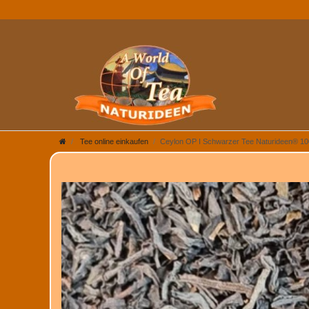
Tee online einkaufen
Ceylon OP I Schwarzer Tee Naturideen® 1