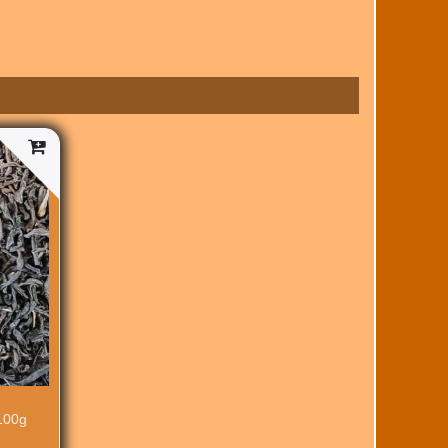
h
100g