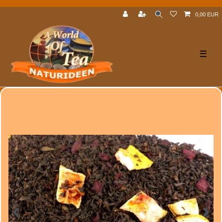
0,00 EUR
☰