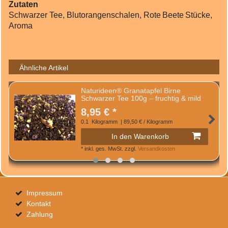
Zutaten
Schwarzer Tee, Blutorangenschalen, Rote Beete Stücke,
Aroma
Ähnliche Artikel
Naturideen® Granatapfel Birne
Schwarzer Tee 100g – fruchtig & mild
8,95 € *
0.1
Kilogramm
| 89,50 € / Kilogramm
In den Warenkorb
*
inkl. ges. MwSt.
zzgl.
Versandkosten
Impressum
Kontakt
Zahlung