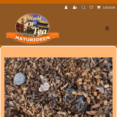
0,00 EUR
☰