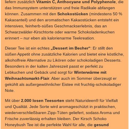
liefern zusätzlich
Vitamin C, Anthocyane und Polyphenole
, die
das Immunsystem unterstützen und freie Radikale abfangen
können. Zusammen mit den
Schokostücken
(mindestens 50 %
Kakaoanteil) und den aromatischen Kakaostücken entsteht ein
intensives, feinherb-süßes Geschmackserlebnis, das an
Schwarzwälder-Kirschtorte oder warme Schokoladenkuchen
erinnert – nur eben als kalorienarme Teekreation.
Dieser Tee ist ein echtes
„Dessert im Becher“
: Er stillt den
süßen Appetit ohne zusätzliche Kalorien und bietet eine köstliche,
alkoholfreie Alternative zu Likören oder schokoladigen Desserts.
Besonders in der kalten Jahreszeit passt er perfekt zu
Lebkuchen und Gebäck und sorgt für
Winterwärme mit
Weihnachtsmarkt-Flair
. Aber auch im Sommer überzeugt er
gekühlt als außergewöhnlicher Eistee mit fruchtig-schokoladiger
Note.
Mit über
2.000 losen Teesorten
steht Naturideen® für Vielfalt
und Qualität. Jede Sorte wird aromageschützt in praktischen,
wiederverschließbaren Zipp-Tüten geliefert, sodass Aroma und
Frische zuverlässig erhalten bleiben. Der Kirsch Schoko
Honeybush Tee ist die perfekte Wahl für alle, die
gesund