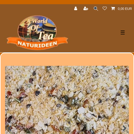
0,00 EUR
☰