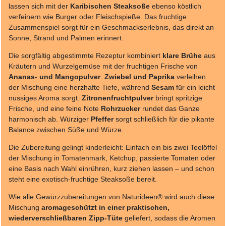
lassen sich mit der
Karibischen Steaksoße
ebenso köstlich
verfeinern wie Burger oder Fleischspieße. Das fruchtige
Zusammenspiel sorgt für ein Geschmackserlebnis, das direkt an
Sonne, Strand und Palmen erinnert.
Die sorgfältig abgestimmte Rezeptur kombiniert
klare Brühe
aus
Kräutern und Wurzelgemüse mit der fruchtigen Frische von
Ananas- und Mangopulver
.
Zwiebel und Paprika
verleihen
der Mischung eine herzhafte Tiefe, während
Sesam
für ein leicht
nussiges Aroma sorgt.
Zitronenfruchtpulver
bringt spritzige
Frische, und eine feine Note
Rohrzucker
rundet das Ganze
harmonisch ab. Würziger
Pfeffer
sorgt schließlich für die pikante
Balance zwischen Süße und Würze.
Die Zubereitung gelingt kinderleicht: Einfach ein bis zwei Teelöffel
der Mischung in Tomatenmark, Ketchup, passierte Tomaten oder
eine Basis nach Wahl einrühren, kurz ziehen lassen – und schon
steht eine exotisch-fruchtige Steaksoße bereit.
Wie alle Gewürzzubereitungen von Naturideen® wird auch diese
Mischung
aromageschützt in einer praktischen,
wiederverschließbaren Zipp-Tüte
geliefert, sodass die Aromen