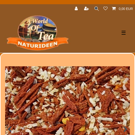
0,00 EUR
☰