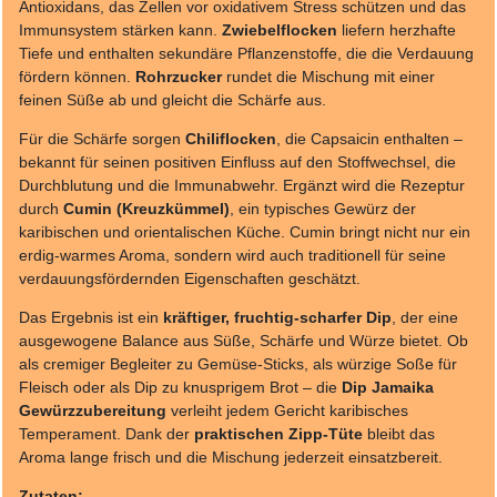
Antioxidans, das Zellen vor oxidativem Stress schützen und das
Immunsystem stärken kann.
Zwiebelflocken
liefern herzhafte
Tiefe und enthalten sekundäre Pflanzenstoffe, die die Verdauung
fördern können.
Rohrzucker
rundet die Mischung mit einer
feinen Süße ab und gleicht die Schärfe aus.
Für die Schärfe sorgen
Chiliflocken
, die Capsaicin enthalten –
bekannt für seinen positiven Einfluss auf den Stoffwechsel, die
Durchblutung und die Immunabwehr. Ergänzt wird die Rezeptur
durch
Cumin (Kreuzkümmel)
, ein typisches Gewürz der
karibischen und orientalischen Küche. Cumin bringt nicht nur ein
erdig-warmes Aroma, sondern wird auch traditionell für seine
verdauungsfördernden Eigenschaften geschätzt.
Das Ergebnis ist ein
kräftiger, fruchtig-scharfer Dip
, der eine
ausgewogene Balance aus Süße, Schärfe und Würze bietet. Ob
als cremiger Begleiter zu Gemüse-Sticks, als würzige Soße für
Fleisch oder als Dip zu knusprigem Brot – die
Dip Jamaika
Gewürzzubereitung
verleiht jedem Gericht karibisches
Temperament. Dank der
praktischen Zipp-Tüte
bleibt das
Aroma lange frisch und die Mischung jederzeit einsatzbereit.
Zutaten: