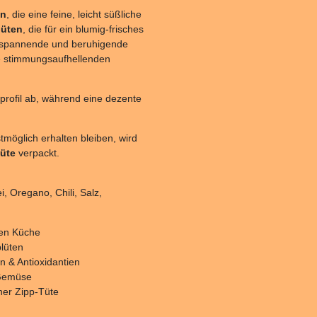
en
, die eine feine, leicht süßliche
lüten
, die für ein blumig-frisches
ntspannende und beruhigende
e stimmungsaufhellenden
rofil ab, während eine dezente
tmöglich erhalten bleiben, wird
üte
verpackt.
, Oregano, Chili, Salz,
hen Küche
lüten
n & Antioxidantien
 Gemüse
her Zipp-Tüte