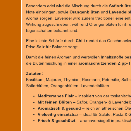
Besonders edel wird die Mischung durch die
Saflorblüt
Note einbringen, sowie
Orangenblüten
und
Lavendelb
Aroma sorgen. Lavendel wird zudem traditionell eine e
Wirkung zugeschrieben, während Orangenblüten für ihr
Eigenschaften bekannt sind.
Eine leichte Schärfe durch
Chili
rundet das Geschmacksp
Prise
Salz
für Balance sorgt.
Damit die feinen Aromen und wertvollen Inhaltsstoffe bes
die Blütenmischung in einer
aromaschützenden Zipp-T
Zutaten:
Basilikum, Majoran, Thymian, Rosmarin, Petersilie, Salbei
Saflorblüten, Orangenblüten, Lavendelblüten
Mediterranes Flair
– inspiriert von der toskanisc
Mit feinen Blüten
– Saflor, Orangen- & Lavendelb
Aromatisch & gesund
– reich an ätherischen Öle
Vielseitig einsetzbar
– ideal für Salate, Pasta &
Frisch & geschützt
– aromaversiegelt in praktisc