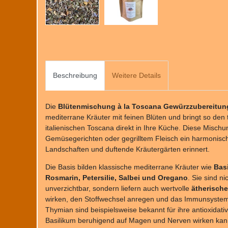
Beschreibung
Weitere Details
Die
Blütenmischung à la Toscana Gewürzzubereitun
mediterrane Kräuter mit feinen Blüten und bringt so de
italienischen Toscana direkt in Ihre Küche. Diese Mischun
Gemüsegerichten oder gegrilltem Fleisch ein harmonisc
Landschaften und duftende Kräutergärten erinnert.
Die Basis bilden klassische mediterrane Kräuter wie
Bas
Rosmarin, Petersilie, Salbei und Oregano
. Sie sind n
unverzichtbar, sondern liefern auch wertvolle
ätherische
wirken, den Stoffwechsel anregen und das Immunsyste
Thymian sind beispielsweise bekannt für ihre antioxidat
Basilikum beruhigend auf Magen und Nerven wirken kan