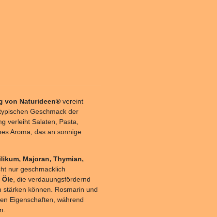
g von Naturideen®
vereint
n typischen Geschmack der
g verleiht Salaten, Pasta,
hes Aroma, das an sonnige
ilikum, Majoran, Thymian,
icht nur geschmacklich
 Öle
, die verdauungsfördernd
m stärken können. Rosmarin und
iven Eigenschaften, während
n.