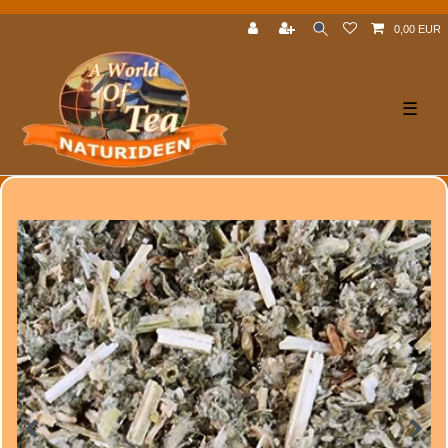
0,00 EUR
☰