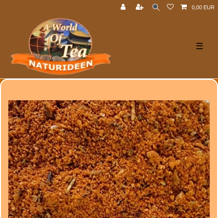
0,00 EUR
☰