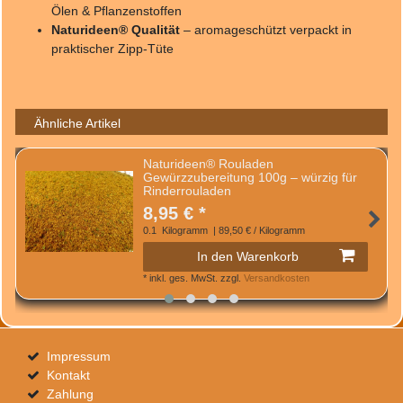
Ölen & Pflanzenstoffen
Naturideen® Qualität
– aromageschützt verpackt in
praktischer Zipp-Tüte
Ähnliche Artikel
Naturideen® Rouladen
Gewürzzubereitung 100g – würzig für
Rinderrouladen
8,95 € *
0.1
Kilogramm
| 89,50 € / Kilogramm
In den Warenkorb
*
inkl. ges. MwSt.
zzgl.
Versandkosten
Impressum
Kontakt
Zahlung