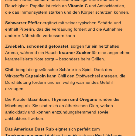
Rauchigkeit. Paprika ist reich an
Vitamin C
und Antioxidantien,
die das Immunsystem stärken und den Körper schützen können.
Schwarzer Pfeffer
ergänzt mit seiner typischen Schärfe und
enthält
Piperin
, das die Verdauung fördert und die Aufnahme
anderer Nährstoffe verbessern kann.
Zwiebeln, schonend getoastet
, sorgen für ein herzhaftes
Aroma, während ein Hauch
brauner Zucker
für eine angenehme
karamellisierte Note sorgt – besonders beim Grillen.
Chili
bringt die gewünschte Schärfe ins Spiel. Dank des
Wirkstoffs
Capsaicin
kann Chili den Stoffwechsel anregen, die
Durchblutung fördern und ein wohlig wärmendes Gefühl
erzeugen.
Die Kräuter
Basilikum, Thymian und Oregano
runden die
Mischung ab. Sie sind reich an ätherischen Ölen, wirken
antioxidativ und können entzündungshemmend sowie
antibakteriell wirken.
Das
American Dust Rub
eignet sich perfekt zum
Trockenmarinieren
(Rubben) von Fleisch wie Rind, Schwein