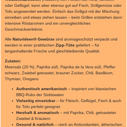
oder Geflügel, kann aber ebenso gut auf Fisch, Grillgemüse oder
Tofu angewendet werden. Einfach das Grillgut mit der Mischung
einreiben und etwas ziehen lassen – beim Grillen entstehen dann
intensive Röstaromen und ein unvergleichliches
Geschmackserlebnis.
Alle
Naturideen® Gewürze
sind aromageschützt verpackt und
werden in einer praktischen
Zipp-Tüte
geliefert – für
langanhaltende Frische und gleichbleibende Qualität.
Zutaten:
Meersalz (20 %), Paprika süß, Paprika de la Vera süß, Pfeffer
schwarz, Zwiebel getoastet, brauner Zucker, Chili, Basilikum,
Thymian, Oregano
Authentisch amerikanisch
– inspiriert von klassischen
BBQ-Rubs der Südstaaten
Vielseitig einsetzbar
– für Fleisch, Geflügel, Fisch & auch
für Tofu perfekt geeignet
Herzhaft & aromatisch
– mit Paprika, Chili, getoasteter
Zwiebel & Kräutern
Gesund & natürlich
– reich an Antioxidantien, ätherischen