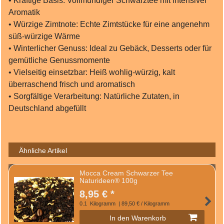
• Kräftige Basis: Vollmundiger Schwarztee mit intensiver
Aromatik
• Würzige Zimtnote: Echte Zimtstücke für eine angenehm
süß‑würzige Wärme
• Winterlicher Genuss: Ideal zu Gebäck, Desserts oder für
gemütliche Genussmomente
• Vielseitig einsetzbar: Heiß wohlig‑würzig, kalt
überraschend frisch und aromatisch
• Sorgfältige Verarbeitung: Natürliche Zutaten, in
Deutschland abgefüllt
Ähnliche Artikel
Mocca Cream Schwarzer Tee
Naturideen® 100g
8,95 € *
0.1
Kilogramm
| 89,50 € / Kilogramm
In den Warenkorb