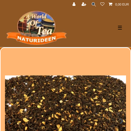
0,00 EUR
☰