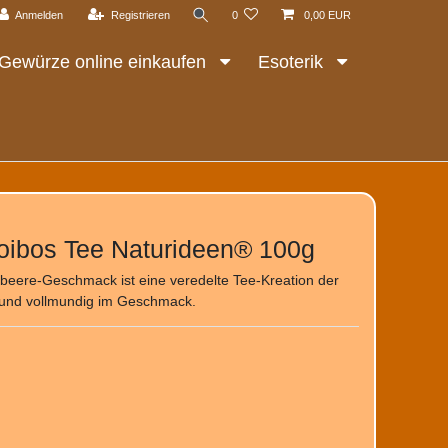
Anmelden
Registrieren
0
0,00 EUR
Gewürze online einkaufen
Esoterik
oibos Tee Naturideen® 100g
beere-Geschmack ist eine veredelte Tee-Kreation der
und vollmundig im Geschmack.