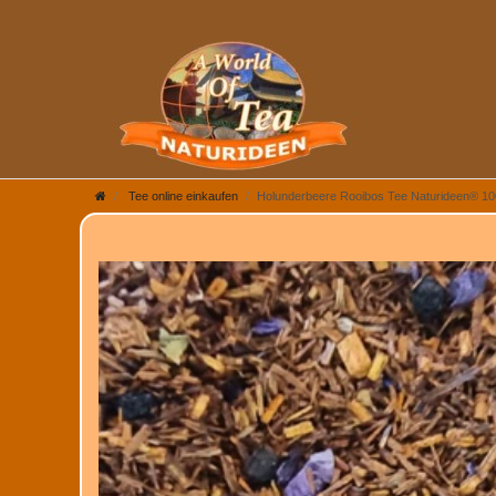
Tee online einkaufen
Holunderbeere Rooibos Tee Naturideen® 1