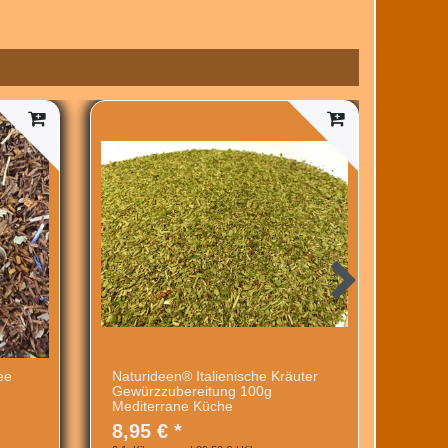
ee
Naturideen® Italienische Kräuter
Black
Gewürzzubereitung 100g
Natur
Mediterrane Küche
8,95
8,95 € *
0.1
Kil