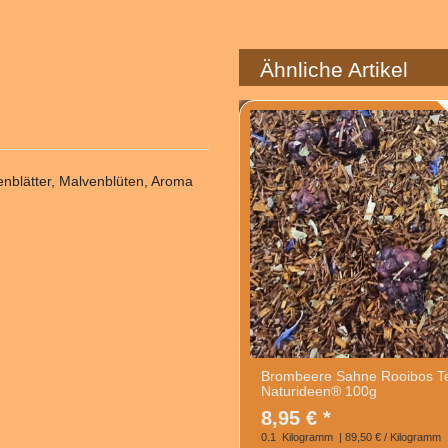
Ähnliche Artikel
nblätter, Malvenblüten, Aroma
Brombeere Sahne Rooibos T
Naturideen® 100g
8,95 € *
0.1
Kilogramm
| 89,50 € / Kilogramm