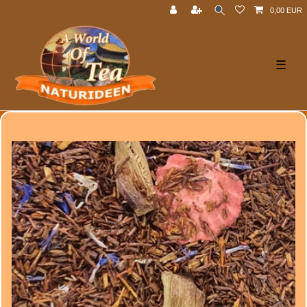
0,00 EUR
☰