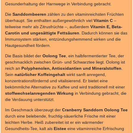
Gesunderhaltung der Harnwege in Verbindung gebracht.
Die
Sanddornbeeren
zählen zu den vitaminreichsten Früchten
überhaupt. Sie enthalten außergewöhnlich viel
Vitamin C
–
teilweise mehr als Zitrusfrüchte –, außerdem
Vitamin E, Beta-
Carotin und ungesättigte Fettsäuren
. Dadurch können sie das
Immunsystem stärken, entzündungshemmend wirken und die
Hautgesundheit fördern.
Die Basis bildet der
Oolong Tee
, ein halbfermentierter Tee, der
geschmacklich zwischen Grün- und Schwarztee liegt. Oolong ist
reich an
Polyphenolen, Antioxidantien und Mineralstoffen
.
Sein
natürlicher Koffeingehalt
wirkt sanft anregend,
konzentrationsfördernd und vitalisierend. Er bietet eine
bekömmliche Alternative zu Kaffee und wird traditionell mit einer
stoffwechselanregenden Wirkung
in Verbindung gebracht, die
die Verdauung unterstützt.
Im Geschmack überzeugt der
Cranberry Sanddorn Oolong Tee
durch eine belebende, fruchtig-säuerliche Frische mit einer
leichten Herbe. Heiß zubereitet ist er ein wärmender
Gesundheits-Tee, kalt als
Eistee
eine vitaminreiche Erfrischung