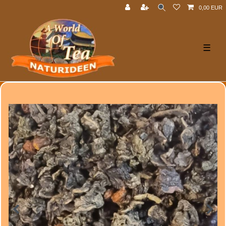
0,00 EUR
☰