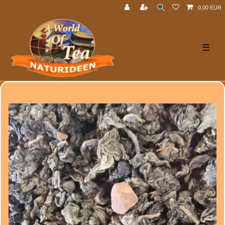
0,00 EUR
☰