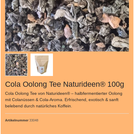
Cola Oolong Tee Naturideen® 100g
Cola Oolong Tee von Naturideen® – halbfermentierter Oolong
mit Colanüssen & Cola-Aroma. Erfrischend, exotisch & sanft
belebend durch natürliches Koffein.
Artikelnummer
33048