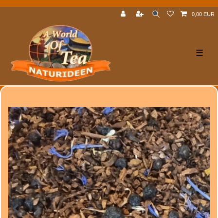
0,00 EUR
☰