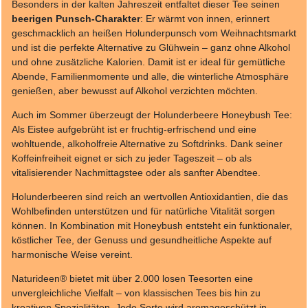
Besonders in der kalten Jahreszeit entfaltet dieser Tee seinen
beerigen Punsch-Charakter
: Er wärmt von innen, erinnert
geschmacklich an heißen Holunderpunsch vom Weihnachtsmarkt
und ist die perfekte Alternative zu Glühwein – ganz ohne Alkohol
und ohne zusätzliche Kalorien. Damit ist er ideal für gemütliche
Abende, Familienmomente und alle, die winterliche Atmosphäre
genießen, aber bewusst auf Alkohol verzichten möchten.
Auch im Sommer überzeugt der Holunderbeere Honeybush Tee:
Als Eistee aufgebrüht ist er fruchtig-erfrischend und eine
wohltuende, alkoholfreie Alternative zu Softdrinks. Dank seiner
Koffeinfreiheit eignet er sich zu jeder Tageszeit – ob als
vitalisierender Nachmittagstee oder als sanfter Abendtee.
Holunderbeeren sind reich an wertvollen Antioxidantien, die das
Wohlbefinden unterstützen und für natürliche Vitalität sorgen
können. In Kombination mit Honeybush entsteht ein funktionaler,
köstlicher Tee, der Genuss und gesundheitliche Aspekte auf
harmonische Weise vereint.
Naturideen® bietet mit über 2.000 losen Teesorten eine
unvergleichliche Vielfalt – von klassischen Tees bis hin zu
kreativen Spezialitäten. Jede Sorte wird aromageschützt in