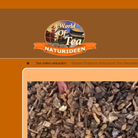
Tee online einkaufen
Banane Erdbeere Honeybush Tee Naturide