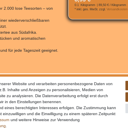
0.1
Kilogramm
| 89,50 € / Kilogramm
er 2.000 lose Teesorten – von
*
inkl. ges. MwSt.
zzgl.
Versandkosten
 einer wiederverschließbaren
tzt.
tertee aus Südafrika.
stücken und aromatischen
 und für jede Tageszeit geeignet.
schutz
unserer Website und verarbeiten personenbezogene Daten von
rufsrecht
.B. Inhalte und Anzeigen zu personalisieren, Medien von
ite zu analysieren. Die Datenverarbeitung erfolgt erst durch
 wir in den Einstellungen benennen.
nd eines berechtigten Interesses erfolgen. Die Zustimmung kann
t einzuwilligen und die Einwilligung zu einem späteren Zeitpunkt
essum
und weitere Hinweise zur Verwendung
rung
.