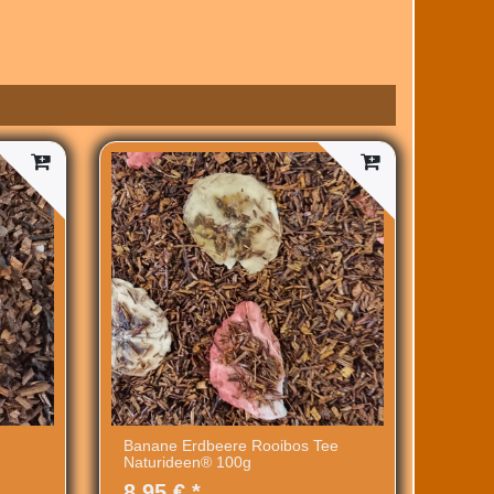
Banane Erdbeere Rooibos Tee
Naturideen® 100g
8,95 € *