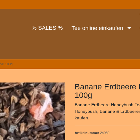
% SALES %
Tee online einkaufen
en® 100g
Banane Erdbeere 
100g
Banane Erdbeere Honeybush Tee 
Honeybush, Banane & Erdbeeren. M
kaufen.
Artikelnummer
24039