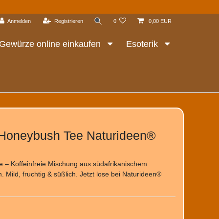
Anmelden
Registrieren
0
0,00 EUR
Gewürze online einkaufen
Esoterik
Honeybush Tee Naturideen®
– Koffeinfreie Mischung aus südafrikanischem
ild, fruchtig & süßlich. Jetzt lose bei Naturideen®