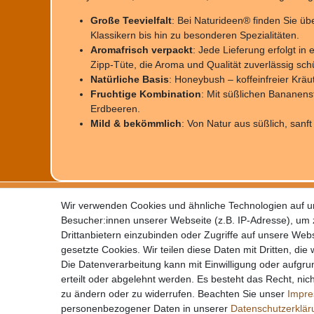
Große Teevielfalt
: Bei Naturideen® finden Sie üb
Klassikern bis hin zu besonderen Spezialitäten.
Aromafrisch verpackt
: Jede Lieferung erfolgt in
Zipp-Tüte, die Aroma und Qualität zuverlässig schü
Natürliche Basis
: Honeybush – koffeinfreier Kräu
Fruchtige Kombination
: Mit süßlichen Bananen
Erdbeeren.
Mild & bekömmlich
: Von Natur aus süßlich, sanft
Impressum
Daten
Wir verwenden Cookies und ähnliche Technologien auf 
Kontakt
Wider
Besucher:innen unserer Webseite (z.B. IP-Adresse), um z
Zahlung
AGB
Drittanbietern einzubinden oder Zugriffe auf unsere Webs
gesetzte Cookies. Wir teilen diese Daten mit Dritten, die
Die Datenverarbeitung kann mit Einwilligung oder aufgru
erteilt oder abgelehnt werden. Es besteht das Recht, nich
zu ändern oder zu widerrufen. Beachten Sie unser
Impr
personenbezogener Daten in unserer
Daten­schutz­erklä