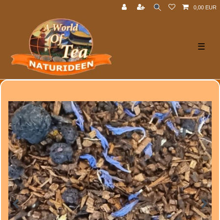
0,00 EUR
☰