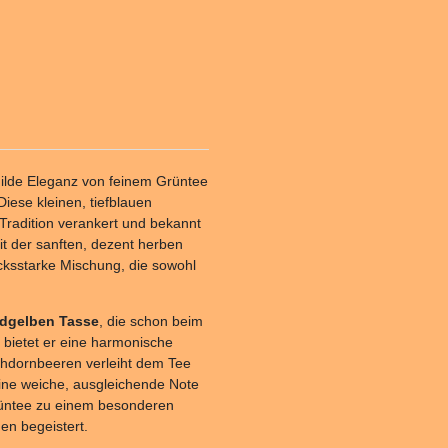
milde Eleganz von feinem Grüntee
iese kleinen, tiefblauen
 Tradition verankert und bekannt
mit der sanften, dezent herben
cksstarke Mischung, die sowohl
ldgelben Tasse
, die schon beim
 bietet er eine harmonische
lehdornbeeren verleiht dem Tee
eine weiche, ausgleichende Note
üntee zu einem besonderen
n begeistert.