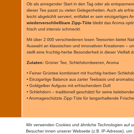
Ob als anregender Start in den Tag oder als entspann
dieser Tee passt zu vielen Gelegenheiten. Auch als erfr
leicht abgekühlt serviert, entfaltet er sein einzigartiges
wiederverschließbare Zipp-Tüte
bleibt das Aroma opti
frisch und intensiv schmeckt.
Mit über 2.000 verschiedenen losen Teesorten bietet Nat
Auswahl an klassischen und innovativen Kreationen – u
stellt eine fruchtig-herbe Besonderheit in dieser Vielfalt d
Zutaten:
Grüner Tee, Schlehdornbeeren, Aroma
• Feiner Grüntee kombiniert mit fruchtig-herben Schleh
• Einzigartige Balance aus zarter Teebasis und aromatisc
• Goldgelber Aufguss mit erfrischendem Duft
• Schlehdorn – traditionell geschätzt für seine belebend
• Aromageschützte Zipp-Tüte für langanhaltende Frische
Wir verwenden Cookies und ähnliche Technologien auf 
Besucher:innen unserer Webseite (z.B. IP-Adresse), um z
Impressum
Daten