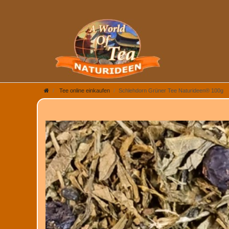
Tee online einkaufen
Schlehdorn Grüner Tee Naturideen® 100g