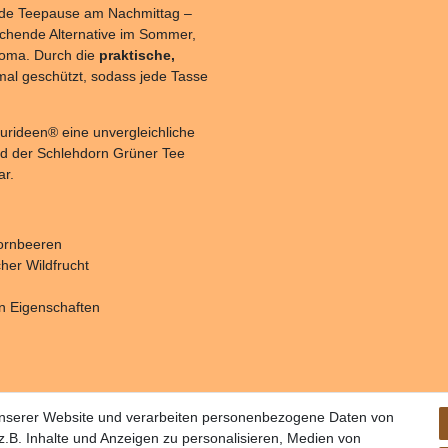
ende Teepause am Nachmittag –
ischende Alternative im Sommer,
 Aroma. Durch die
praktische,
mal geschützt, sodass jede Tasse
urideen® eine unvergleichliche
nd der Schlehdorn Grüner Tee
ar.
dornbeeren
her Wildfrucht
en Eigenschaften
unserer Website und verarbeiten personenbezogene Daten von
.B. Inhalte und Anzeigen zu personalisieren, Medien von
schutz