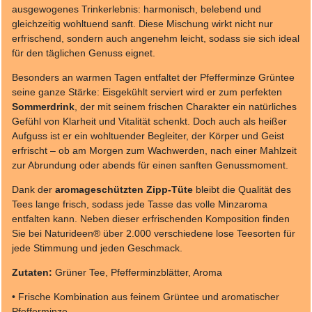
ausgewogenes Trinkerlebnis: harmonisch, belebend und
gleichzeitig wohltuend sanft. Diese Mischung wirkt nicht nur
erfrischend, sondern auch angenehm leicht, sodass sie sich ideal
für den täglichen Genuss eignet.
Besonders an warmen Tagen entfaltet der Pfefferminze Grüntee
seine ganze Stärke: Eisgekühlt serviert wird er zum perfekten
Sommerdrink
, der mit seinem frischen Charakter ein natürliches
Gefühl von Klarheit und Vitalität schenkt. Doch auch als heißer
Aufguss ist er ein wohltuender Begleiter, der Körper und Geist
erfrischt – ob am Morgen zum Wachwerden, nach einer Mahlzeit
zur Abrundung oder abends für einen sanften Genussmoment.
Dank der
aromageschützten Zipp-Tüte
bleibt die Qualität des
Tees lange frisch, sodass jede Tasse das volle Minzaroma
entfalten kann. Neben dieser erfrischenden Komposition finden
Sie bei Naturideen® über 2.000 verschiedene lose Teesorten für
jede Stimmung und jeden Geschmack.
Zutaten:
Grüner Tee, Pfefferminzblätter, Aroma
• Frische Kombination aus feinem Grüntee und aromatischer
Pfefferminze