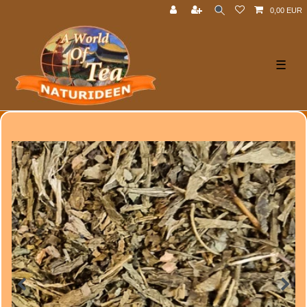
0,00 EUR
☰