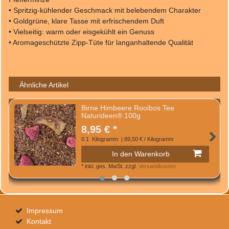
• Spritzig-kühlender Geschmack mit belebendem Charakter
• Goldgrüne, klare Tasse mit erfrischendem Duft
• Vielseitig: warm oder eisgekühlt ein Genuss
• Aromageschützte Zipp-Tüte für langanhaltende Qualität
Ähnliche Artikel
Birne Himbeere Rooibos Tee
Naturideen® 100g
8,95 € *
0.1
Kilogramm
| 89,50 € / Kilogramm
In den Warenkorb
*
inkl. ges. MwSt.
zzgl.
Versandkosten
Impressum
Kontakt