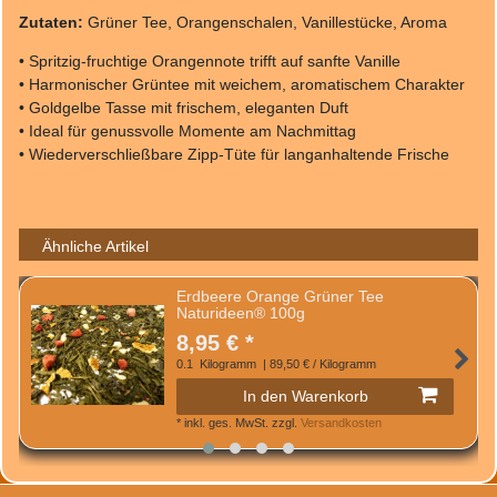
Zutaten:
Grüner Tee, Orangenschalen, Vanillestücke, Aroma
• Spritzig-fruchtige Orangennote trifft auf sanfte Vanille
• Harmonischer Grüntee mit weichem, aromatischem Charakter
• Goldgelbe Tasse mit frischem, eleganten Duft
• Ideal für genussvolle Momente am Nachmittag
• Wiederverschließbare Zipp-Tüte für langanhaltende Frische
Ähnliche Artikel
Erdbeere Orange Grüner Tee
Naturideen® 100g
8,95 € *
0.1
Kilogramm
| 89,50 € / Kilogramm
In den Warenkorb
*
inkl. ges. MwSt.
zzgl.
Versandkosten