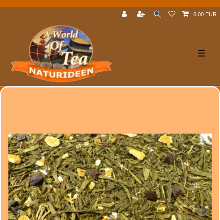
0,00 EUR
☰