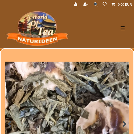
0,00 EUR
☰