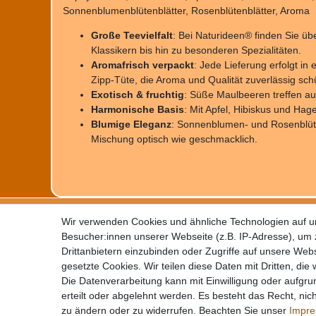
Sonnenblumenblütenblätter, Rosenblütenblätter, Aroma
Große Teevielfalt
: Bei Naturideen® finden Sie üb
Klassikern bis hin zu besonderen Spezialitäten.
Aromafrisch verpackt
: Jede Lieferung erfolgt in
Zipp-Tüte, die Aroma und Qualität zuverlässig schü
Exotisch & fruchtig
: Süße Maulbeeren treffen au
Harmonische Basis
: Mit Apfel, Hibiskus und Ha
Blumige Eleganz
: Sonnenblumen- und Rosenblüte
Mischung optisch wie geschmacklich.
Impressum
Daten
Wir verwenden Cookies und ähnliche Technologien auf 
Kontakt
Wider
Besucher:innen unserer Webseite (z.B. IP-Adresse), um z
Zahlung
AGB
Drittanbietern einzubinden oder Zugriffe auf unsere Webs
gesetzte Cookies. Wir teilen diese Daten mit Dritten, die
Die Datenverarbeitung kann mit Einwilligung oder aufgru
erteilt oder abgelehnt werden. Es besteht das Recht, nich
zu ändern oder zu widerrufen. Beachten Sie unser
Impr