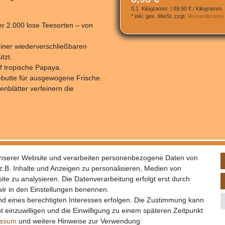
0.1
Kilogramm
| 89,50 € / Kilogramm
*
inkl. ges. MwSt.
zzgl.
Versandkosten
er 2.000 lose Teesorten – von
 einer wiederverschließbaren
tzt.
f tropische Papaya.
gebutte für ausgewogene Frische.
nblätter verfeinern die
schutz
unserer Website und verarbeiten personenbezogene Daten von
rufsrecht
.B. Inhalte und Anzeigen zu personalisieren, Medien von
ite zu analysieren. Die Datenverarbeitung erfolgt erst durch
 wir in den Einstellungen benennen.
nd eines berechtigten Interesses erfolgen. Die Zustimmung kann
t einzuwilligen und die Einwilligung zu einem späteren Zeitpunkt
essum
und weitere Hinweise zur Verwendung