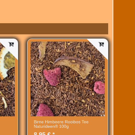
Birne Himbeere Rooibos Tee
Naturideen® 100g
8,95 € *