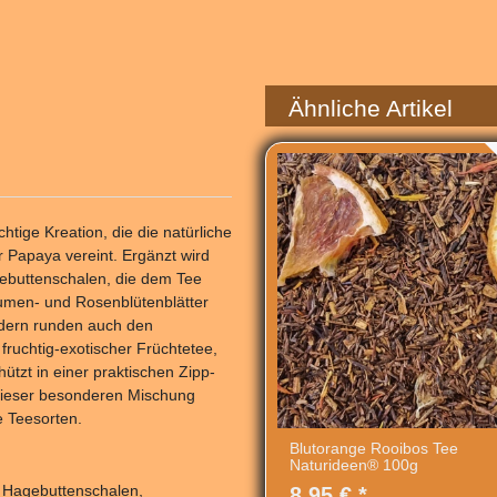
Ähnliche Artikel
chtige Kreation, die die natürliche
 Papaya vereint. Ergänzt wird
gebuttenschalen, die dem Tee
blumen- und Rosenblütenblätter
ondern runden auch den
fruchtig-exotischer Früchtetee,
ützt in einer praktischen Zipp-
n dieser besonderen Mischung
e Teesorten.
Blutorange Rooibos Tee
Naturideen® 100g
, Hagebuttenschalen,
8,95 € *