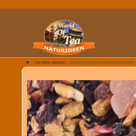
Tee online einkaufen
Maulbeere Papaya Früchtetee Naturideen®