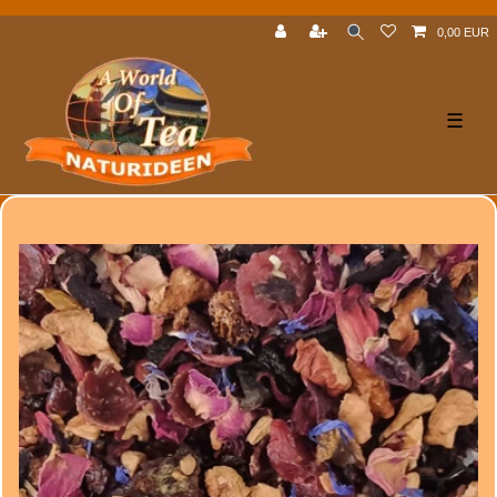
0,00 EUR
☰