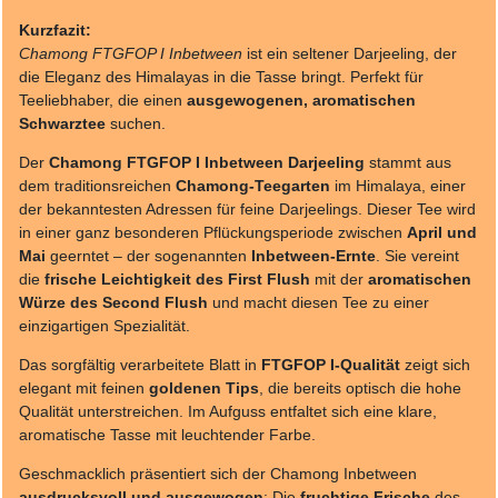
Kurzfazit:
Chamong FTGFOP I Inbetween
ist ein seltener Darjeeling, der
die Eleganz des Himalayas in die Tasse bringt. Perfekt für
Teeliebhaber, die einen
ausgewogenen, aromatischen
Schwarztee
suchen.
Der
Chamong FTGFOP I Inbetween Darjeeling
stammt aus
dem traditionsreichen
Chamong-Teegarten
im Himalaya, einer
der bekanntesten Adressen für feine Darjeelings. Dieser Tee wird
in einer ganz besonderen Pflückungsperiode zwischen
April und
Mai
geerntet – der sogenannten
Inbetween-Ernte
. Sie vereint
die
frische Leichtigkeit des First Flush
mit der
aromatischen
Würze des Second Flush
und macht diesen Tee zu einer
einzigartigen Spezialität.
Das sorgfältig verarbeitete Blatt in
FTGFOP I-Qualität
zeigt sich
elegant mit feinen
goldenen Tips
, die bereits optisch die hohe
Qualität unterstreichen. Im Aufguss entfaltet sich eine klare,
aromatische Tasse mit leuchtender Farbe.
Geschmacklich präsentiert sich der Chamong Inbetween
ausdrucksvoll und ausgewogen
: Die
fruchtige Frische
des