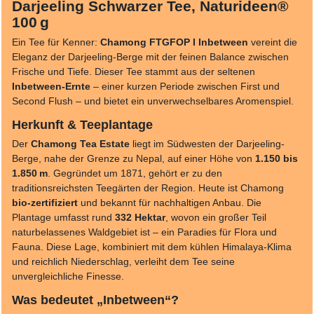
Darjeeling Schwarzer Tee, Naturideen®
100 g
Ein Tee für Kenner:
Chamong FTGFOP I Inbetween
vereint die
Eleganz der Darjeeling-Berge mit der feinen Balance zwischen
Frische und Tiefe. Dieser Tee stammt aus der seltenen
Inbetween-Ernte
– einer kurzen Periode zwischen First und
Second Flush – und bietet ein unverwechselbares Aromenspiel.
Herkunft & Teeplantage
Der
Chamong Tea Estate
liegt im Südwesten der Darjeeling-
Berge, nahe der Grenze zu Nepal, auf einer Höhe von
1.150 bis
1.850 m
. Gegründet um 1871, gehört er zu den
traditionsreichsten Teegärten der Region. Heute ist Chamong
bio-zertifiziert
und bekannt für nachhaltigen Anbau. Die
Plantage umfasst rund
332 Hektar
, wovon ein großer Teil
naturbelassenes Waldgebiet ist – ein Paradies für Flora und
Fauna. Diese Lage, kombiniert mit dem kühlen Himalaya-Klima
und reichlich Niederschlag, verleiht dem Tee seine
unvergleichliche Finesse.
Was bedeutet „Inbetween“?