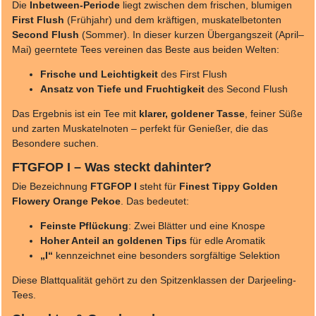
Die
Inbetween-Periode
liegt zwischen dem frischen, blumigen
First Flush
(Frühjahr) und dem kräftigen, muskatelbetonten
Second Flush
(Sommer). In dieser kurzen Übergangszeit (April–
Mai) geerntete Tees vereinen das Beste aus beiden Welten:
Frische und Leichtigkeit
des First Flush
Ansatz von Tiefe und Fruchtigkeit
des Second Flush
Das Ergebnis ist ein Tee mit
klarer, goldener Tasse
, feiner Süße
und zarten Muskatelnoten – perfekt für Genießer, die das
Besondere suchen.
FTGFOP I – Was steckt dahinter?
Die Bezeichnung
FTGFOP I
steht für
Finest Tippy Golden
Flowery Orange Pekoe
. Das bedeutet:
Feinste Pflückung
: Zwei Blätter und eine Knospe
Hoher Anteil an goldenen Tips
für edle Aromatik
„I“
kennzeichnet eine besonders sorgfältige Selektion
Diese Blattqualität gehört zu den Spitzenklassen der Darjeeling-
Tees.