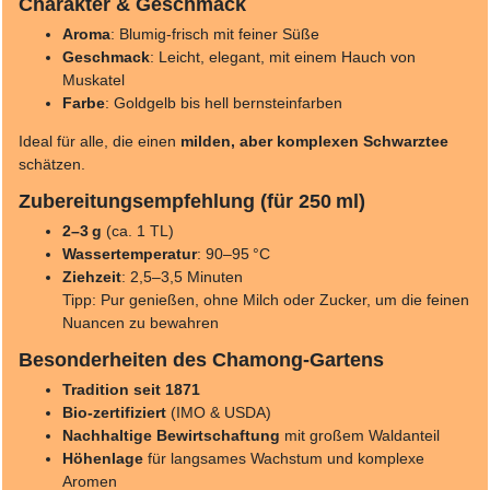
Charakter & Geschmack
Aroma
: Blumig-frisch mit feiner Süße
Geschmack
: Leicht, elegant, mit einem Hauch von
Muskatel
Farbe
: Goldgelb bis hell bernsteinfarben
Ideal für alle, die einen
milden, aber komplexen Schwarztee
schätzen.
Zubereitungsempfehlung (für 250 ml)
2–3 g
(ca. 1 TL)
Wassertemperatur
: 90–95 °C
Ziehzeit
: 2,5–3,5 Minuten
Tipp: Pur genießen, ohne Milch oder Zucker, um die feinen
Nuancen zu bewahren
Besonderheiten des Chamong-Gartens
Tradition seit 1871
Bio-zertifiziert
(IMO & USDA)
Nachhaltige Bewirtschaftung
mit großem Waldanteil
Höhenlage
für langsames Wachstum und komplexe
Aromen