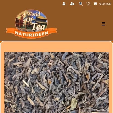
0,00 EUR
☰