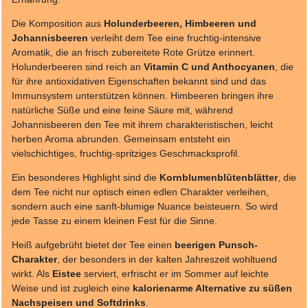
Die Komposition aus
Holunderbeeren, Himbeeren und
Johannisbeeren
verleiht dem Tee eine fruchtig-intensive
Aromatik, die an frisch zubereitete Rote Grütze erinnert.
Holunderbeeren sind reich an
Vitamin C und Anthocyanen
, die
für ihre antioxidativen Eigenschaften bekannt sind und das
Immunsystem unterstützen können. Himbeeren bringen ihre
natürliche Süße und eine feine Säure mit, während
Johannisbeeren den Tee mit ihrem charakteristischen, leicht
herben Aroma abrunden. Gemeinsam entsteht ein
vielschichtiges, fruchtig-spritziges Geschmacksprofil.
Ein besonderes Highlight sind die
Kornblumenblütenblätter
, die
dem Tee nicht nur optisch einen edlen Charakter verleihen,
sondern auch eine sanft-blumige Nuance beisteuern. So wird
jede Tasse zu einem kleinen Fest für die Sinne.
Heiß aufgebrüht bietet der Tee einen
beerigen Punsch-
Charakter
, der besonders in der kalten Jahreszeit wohltuend
wirkt. Als
Eistee
serviert, erfrischt er im Sommer auf leichte
Weise und ist zugleich eine
kalorienarme Alternative zu süßen
Nachspeisen und Softdrinks
.