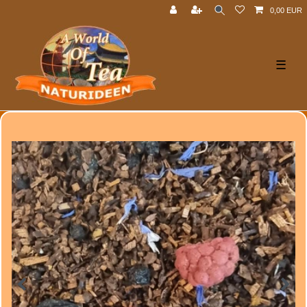
0,00 EUR
☰