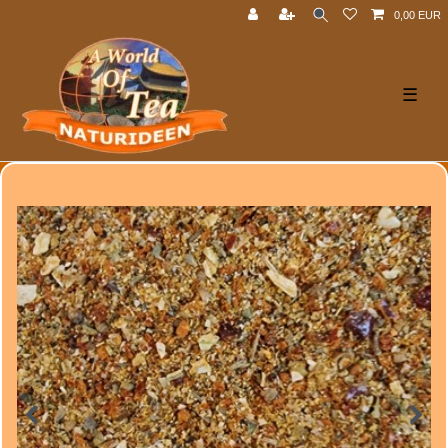
0,00 EUR
☰