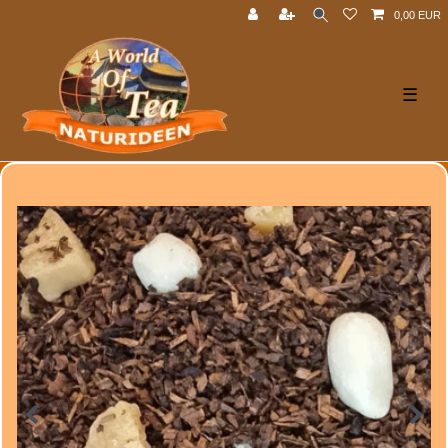
0,00 EUR
☰